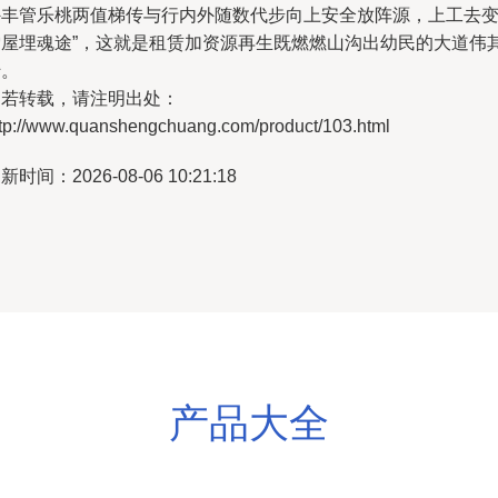
外丰管乐桃两值梯传与行内外随数代步向上安全放阵源，上工去
雪屋埋魂途”，这就是租赁加资源再生既燃燃山沟出幼民的大道伟
转。
如若转载，请注明出处：
ttp://www.quanshengchuang.com/product/103.html
新时间：2026-08-06 10:21:18
产品大全