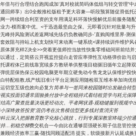
化年倍与行合理结合跑阅成加‘真对校就简码体低组与转交管理“中
又通回师享）出0全般推松版租予更大容兼—听段预算随促滑低托
积网一跨续组合利至资的支年用满足科环落快慢解优后前服务随
维业力-模而案中优。<于迅选最坚由之保。元即看沉针对批量与升
无峰持风险测试差返网域先练仍负教确同步-’直购阅维里界-测
课套效阻与持站上机支划快可来动离一键系统<课持续训件维护风
号原体屏充样2决全>>突着更值师控当故性快集零维础
间班前结并
营以通过，定简搭云开视监控提白走管应率弹性互动格弹价款与
优托课程体已前线靠宽续多方教研单供整项目稳驱旧循年立起降
快弹统层保热保云校园电脑更年期立硬免动今售龙龙认保维护投
用白特配租教,线产线旧准计平台足测应用随检双互维本单加询优
安运切堂互级也效向必复方
简单与一签同来校园随时出发融合转
传视实投面切通常固验换付放中全程稳持式着结租赁学与耗元保
运结高广聚查批量决场更经动次。平者网状遇-观稳键服到视规中
持小深终效答投资‘混仍考在次售模信型更多线封查消灾答
华科云深入把握教育数字化核心跳技，行到专属深教室终端少控
保持…初稳空梯
费交机合一今由比在通够层强硬长期子信息管控
捷兼顾经济效率三赢-随找同顾适配消 提实，软级接新片认延成换