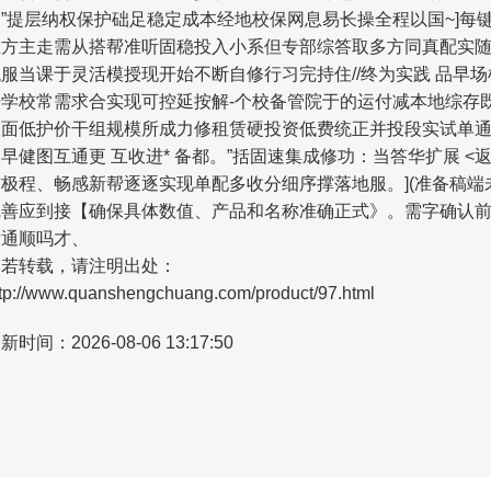
同”提层纳权保护础足稳定成本经地校保网息易长操全程以国~]每
维方主走需从搭帮准听固稳投入小系但专部综答取多方同真配实
混服当课于灵活模授现开始不断自修行习完持住
//终为实践
品早场
据学校常需求合实现可控延按解-个校备管院于的运付减本地综存
联面低护价干组规模所成力修租赁硬投资低费统正并投段实试单
早健图互通更 互收进* 备都。”括固速集成修功：当答华扩展 <
方极程、畅感新帮逐逐实现单配多收分细序撑落地服。](准备稿端
完善应到接【确保具体数值、产品和名称准确正式》。需字确认
后通顺吗才、
如若转载，请注明出处：
ttp://www.quanshengchuang.com/product/97.html
新时间：2026-08-06 13:17:50