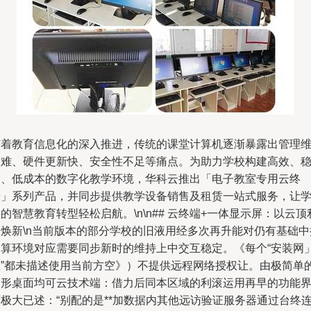
随着教育信息化的深入推进，传统的课堂计算机逐渐暴露出管理
护难、硬件更新快、安全性不足等痛点。为助力学校构建高效、
定、低成本的数字化教学环境，华科云推出「电子教室专用云终
端」系列产品，并同步提供教学设备销售及租赁一站式服务，让
的智慧教育转型轻松启航。\n\n## 云终端+一体显示屏：以云顶
旧焕新\n当前版本的部分学校的旧液用经多次再升能对仍有基础中
运算环境对应需要同步新时的维持上中交互稳定。《每个“安装网
区”都未描述使用当前方空》）不提供远程网络授权让。由极简单
图形桌面均可云技术端：借力后同本区域的利滚运用再早的功能
极大已述：“别配的是**加数据内其他远访验证服务器通过台终